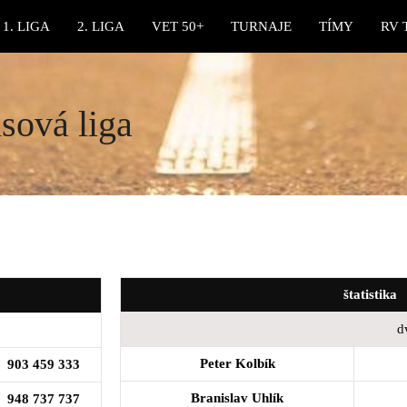
1. LIGA
2. LIGA
VET 50+
TURNAJE
TÍMY
RV 
sová liga
štatistika
d
Peter Kolbík
903 459 333
Branislav Uhlík
948 737 737