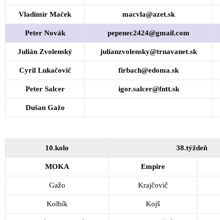
Vladimír Maček
macvla@azet.sk
Peter Novák
pepenec2424@gmail.com
Julián Zvolenský
julianzvolensky@trnavanet.sk
Cyril Lukačovič
firbach@edoma.sk
Peter Salcer
igor.salcer@fntt.sk
Dušan Gažo
10.kolo
38.týždeň
MOKA
Empire
Gažo
Krajčovič
Kolbík
Kojš