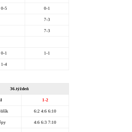
0-5
0-1
7-3
7-3
0-1
1-1
1-4
36.týždeň
l
1-2
lišík
6:2 4:6 6:10
épy
4:6 6:3 7:10