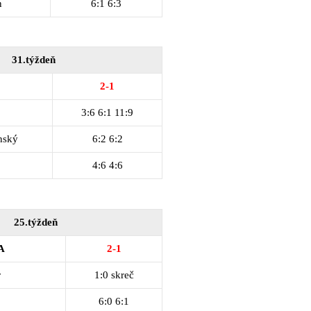
n
6:1 6:3
31.týždeň
2-1
3:6 6:1 11:9
nský
6:2 6:2
4:6 4:6
25.týždeň
A
2-1
r
1:0 skreč
6:0 6:1