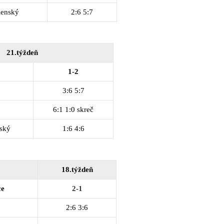
lenský
2:6 5:7
21.týždeň
1-2
3:6 5:7
6:1 1:0 skreč
ský
1:6 4:6
18.týždeň
ce
2-1
2:6 3:6