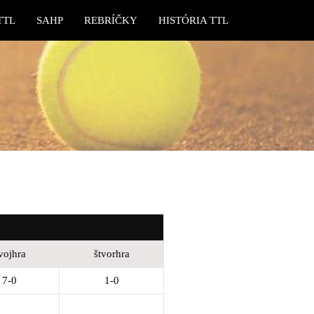
TTL
SAHP
REBRÍČKY
HISTÓRIA TTL
vojhra
štvorhra
7-0
1-0