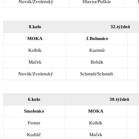
Novák/Zvolenský
Hlavna/Puškár
8.kolo
32.týždeň
MOKA
J.Bohunice
Kolbík
Kazimír
Maček
Bobák
Novák/Zvolenský
Schmidt/Schmidt
6.kolo
30.týždeň
Smolenice
MOKA
Forner
Kolbík
Kudláč
Maček