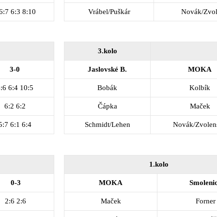
6:7 6:3 8:10
Vrábel/Puškár
Novák/Zvo
3.kolo
3-0
Jaslovské B.
MOKA
:6 6:4 10:5
Bobák
Kolbík
6:2 6:2
Čápka
Maček
5:7 6:1 6:4
Schmidt/Lehen
Novák/Zvolen
1.kolo
0-3
MOKA
Smoleni
2:6 2:6
Maček
Forner