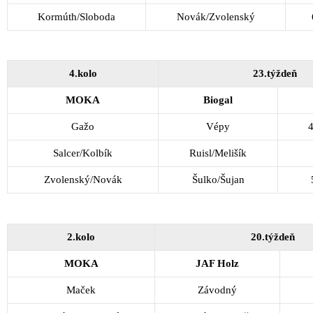
Kormúth/Sloboda
Novák/Zvolenský
4.kolo
23.týždeň
MOKA
Biogal
Gažo
Vépy
4
Salcer/Kolbík
Ruisl/Melišík
Zvolenský/Novák
Šulko/Šujan
2.kolo
20.týždeň
MOKA
JAF Holz
Maček
Závodný