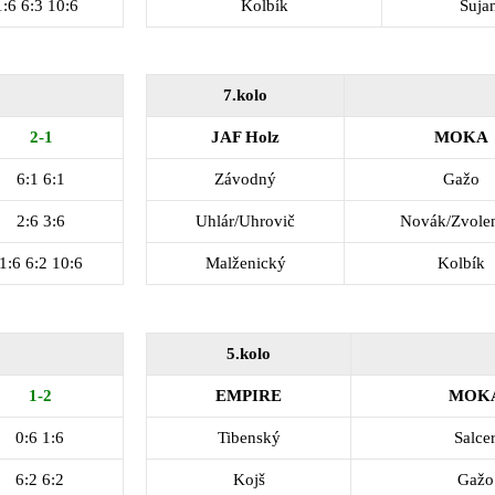
1:6 6:3 10:6
Kolbík
Šuja
7.kolo
2-1
JAF Holz
MOKA
6:1 6:1
Závodný
Gažo
2:6 3:6
Uhlár/Uhrovič
Novák/Zvole
1:6 6:2 10:6
Malženický
Kolbík
5.kolo
1-2
EMPIRE
MOK
0:6 1:6
Tibenský
Salce
6:2 6:2
Kojš
Gažo