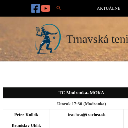
Preskočiť
Hľadať
na
AKTUÁLNE
obsah
Trnavská teni
TC Modranka- MOKA
Utorok 17:30 (Modranka)
Peter Kolbík
trachea@trachea.sk
Branislav Uhlík