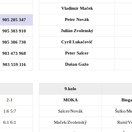
Vladimír Maček
Peter Novák
905 205 347
Julián Zvolenský
905 303 910
Cyril Lukačovič
905 386 730
Peter Salcer
903 473 968
Dušan Gažo
903 559 116
9.kolo
2-1
MOKA
Bioga
1:6 5:7
Salcer/Novák
Šulko/Me
6:1 6:1
Maček/Zvolenský
Ruisl/V