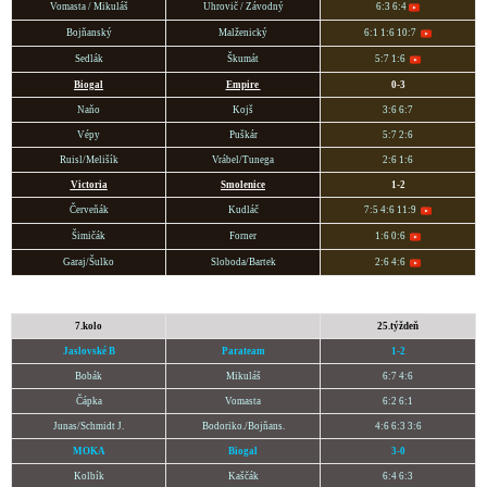
Vomasta / Mikuláš
Uhrovič / Závodný
6:3 6:4
Bojňanský
Malženický
6:1 1:6 10:7
Sedlák
Škumát
5:7 1:6
Biogal
Empire
0-3
Naňo
Kojš
3:6 6:7
Vépy
Puškár
5:7 2:6
Ruisl/Melišík
Vrábel/Tunega
2:6 1:6
Victoria
Smoleni
ce
1-2
Červeňák
Kudláč
7:5 4:6 11:9
Šimičák
Forner
1:6 0:6
Garaj/Šulko
Sloboda/Bartek
2:6 4:6
7.kolo
25.týždeň
Jaslovské B
Parateam
1-2
Bobák
Mikuláš
6:7 4:6
Čápka
Vomasta
6:2 6:1
Junas/Schmidt J.
Bodoriko./Bojňans.
4:6 6:3 3:6
MOKA
Biogal
3-0
Kolbík
Kaščák
6:4 6:3