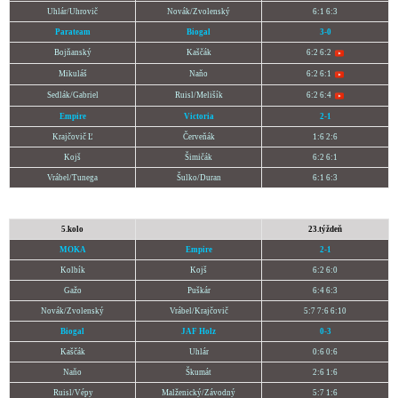
Uhlár/Uhrovič
Novák/Zvolenský
6:1 6:3
Parateam
Biogal
3-0
Bojňanský
Kaščák
6:2 6:2
Mikuláš
Naňo
6:2 6:1
Sedlák/Gabriel
Ruisl/Melišík
6:2 6:4
Empire
Victoria
2-1
Krajčovič Ľ
Červeňák
1:6 2:6
Kojš
Šimičák
6:2 6:1
Vrábel/Tunega
Šulko/Duran
6:1 6:3
5.kolo
23.týždeň
MOKA
Empire
2-1
Kolbík
Kojš
6:2 6:0
Gažo
Puškár
6:4 6:3
Novák/Zvolenský
Vrábel/Krajčovič
5:7 7:6 6:10
Biogal
JAF Holz
0-3
Kaščák
Uhlár
0:6 0:6
Naňo
Škumát
2:6 1:6
Ruisl/Vépy
Malženický/Závodný
5:7 1:6