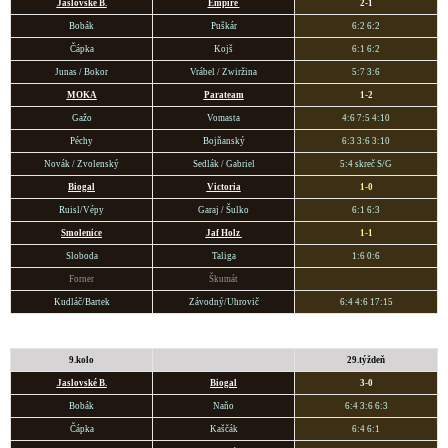
Jaslovské B.
Empire
2-1
Bobák
Puškár
6:2 6:2
Čápka
Kojš
6:1 6:2
Junas / Bokor
Vrábel / Zwiržina
5:7 3:6
MOKA
Parateam
1-2
Gažo
Vomasta
4:6 7:5 4:10
Péchy
Bojňanský
6:3 3:6 3:10
Novák / Zvolenský
Sedlák / Gabriel
5:4 skreč S/G
Biogal
Victoria
1-0
Ruisl/Vépy
Garaj / Šulko
6:1 6:3
Smoleni
ce
Jaf Holz
1-1
Sloboda
Taliga
1:6 0:6
Forner
Škumát
Kudláč/Bartek
Závodný/Uhrovič
6:4 4:6 17:15
9.kolo
29.týždeň
Jaslovské B.
Biogal
3-0
Bobák
Naňo
6:4 3:6 6:3
Čápka
Kaščák
6:4 6:1