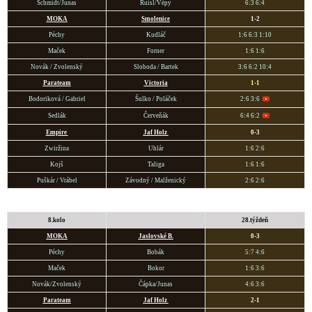
Schmidt/Junas
Ruisl/Vépy
6:3 6:4
MOKA
Smoleni
ce
1-2
Péchy
Kudláč
1:6 6:3 1:10
Maček
Forner
1:6 1:6
Novák / Zvolenský
Sloboda / Bartek
3:6 6:2 10:4
Parateam
Victoria
1-1
Bodoriková / Gabriel
Šulko / Poláček
2:6 3:6
Sedlák
Červeňák
6:4 6:2
Empire
Jaf Holz
0-3
Zwiržina
Uhlár
1:6 2:6
Kojš
Taliga
1:6 1:6
Puškár / Vrábel
Závodný / Malženický
2:6 2:6
8.kolo
28.týždeň
MOKA
Jaslovské B.
0-3
Péchy
Bobák
5:7 4:6
Maček
Bokor
1:6 3:6
Novák/Zvolenský
Čápka/Junas
4:6 3:6
Parateam
Jaf Holz
2-1