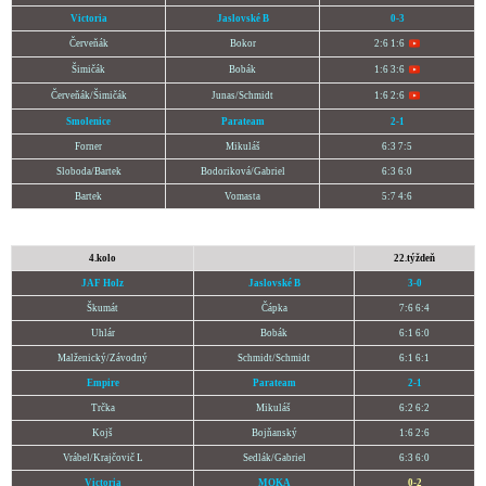
Victoria
Jaslovské B
0-3
Červeňák
Bokor
2:6 1:6
Šimičák
Bobák
1:6 3:6
Červeňák/Šimičák
Junas/Schmidt
1:6 2:6
Smolenice
Parateam
2-1
Forner
Mikuláš
6:3 7:5
Sloboda/Bartek
Bodoriková/Gabriel
6:3 6:0
Bartek
Vomasta
5:7 4:6
4.kolo
22.týždeň
JAF Holz
Jaslovské B
3-0
Škumát
Čápka
7:6 6:4
Uhlár
Bobák
6:1 6:0
Malženický/Závodný
Schmidt/Schmidt
6:1 6:1
Empire
Parateam
2-1
Trčka
Mikuláš
6:2 6:2
Kojš
Bojňanský
1:6 2:6
Vrábel/Krajčovič L
Sedlák/Gabriel
6:3 6:0
Victoria
MOKA
0-2