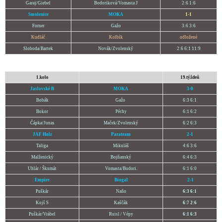
Garaj/Giebel
Bodoriková
/
Vomasta J
2:6 1:6
Smolenice
MOKA
1-1
Forner
Gažo
3:6 3:6
Kudláč
Kolbík
odložené
Sloboda/Bartek
Novák/Zvolenský
2:6 6:1 11:9
1.kolo
19.týždeň
Jaslovské B
MOKA
3-0
Bobák
Gažo
6:3 6:1
Bokor
Péchy
6:1 6:2
Čápka/Junas
Maček/Zvolenský
6:2 6:3
JAF Holz
Parateam
2-1
Taliga
Mikuláš
4:6 3:6
Malženický
Bojňanský
6:4 6:3
Uhlár
/
Škumát
Vomasta
/
Bodori.
6:1 6:0
Empire
Biogal
2-1
Puškár
Naňo
6:3 6:1
Kojš S
Kaščák
6:7 2:6
Puškár
/
Vrábel
Ruisl /
Vépy
6:1 6:3