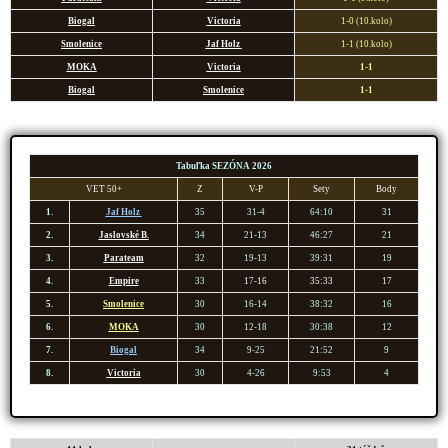
Biogal
Victoria
1-0 (10.kolo)
Smoleni
ce
Jaf Holz
1-1 (10.kolo)
MOKA
Victoria
1-1
Biogal
Smoleni
ce
1-1
Tabuľka SEZÓNA 2026
VET 50+
Z
V-P
Sety
Body
1.
Jaf Holz
35
31-4
64:10
31
2.
Jaslovské B.
34
21-13
46:27
21
3.
Parateam
32
19-13
39:31
19
4.
Empire
33
17-16
35:33
17
5.
Smoleni
ce
30
16-14
38:32
16
6.
MOKA
30
12-18
30:38
12
7.
Biogal
34
9-25
21:52
9
8.
Victoria
30
4-26
9:53
4