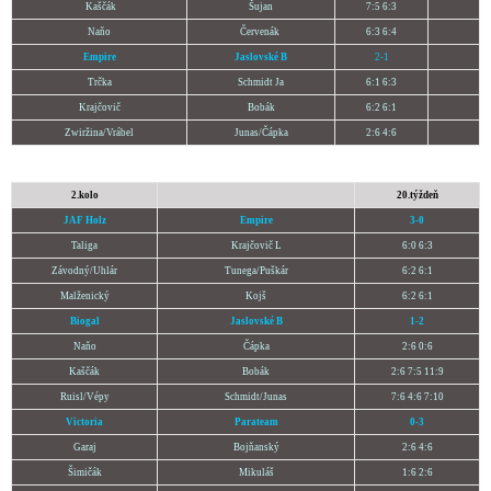
Kaščák
Šujan
7:5 6:3
Naňo
Červenák
6:3 6:4
Empire
Jaslovské B
2-1
Trčka
Schmidt Ja
6:1 6:3
Krajčovič
Bobák
6:2 6:1
Zwiržina/Vrábel
Junas/Čápka
2:6 4:6
2.kolo
20.týždeň
JAF Holz
Empire
3-0
Taliga
Krajčovič L
6:0 6:3
Závodný/Uhlár
Tunega/Puškár
6:2 6:1
Malženický
Kojš
6:2 6:1
Biogal
Jaslovské B
1-2
Naňo
Čápka
2:6 0:6
Kaščák
Bobák
2:6 7:5 11:9
Ruisl/Vépy
Schmidt/Junas
7:6 4:6 7:10
Victoria
Parateam
0-3
Garaj
Bojňanský
2:6 4:6
Šimičák
Mikuláš
1:6 2:6