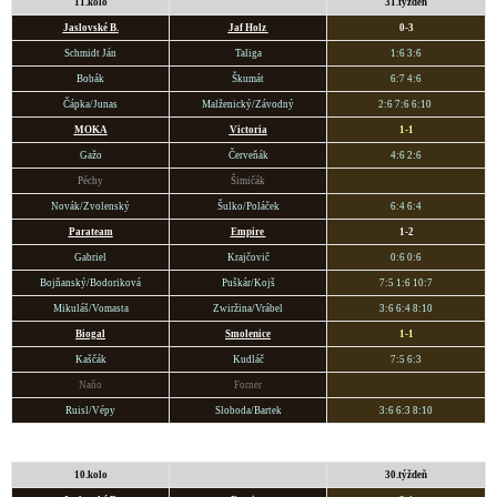
11.kolo
31.týždeň
Jaslovské B.
Jaf Holz
0-3
Schmidt Ján
Taliga
1:6 3:6
Bobák
Škumát
6:7 4:6
Čápka/Junas
Malženický/Závodný
2:6 7:6 6:10
MOKA
Victoria
1-1
Gažo
Červeňák
4:6 2:6
Péchy
Šimičák
Novák/Zvolenský
Šulko/Poláček
6:4 6:4
Parateam
Empire
1-2
Gabriel
Krajčovič
0:6 0:6
Bojňanský/Bodoriková
Puškár/Kojš
7:5 1:6 10:7
Mikuláš/Vomasta
Zwiržina/Vrábel
3:6 6:4 8:10
Biogal
Smoleni
ce
1-1
Kaščák
Kudláč
7:5 6:3
Naňo
Forner
Ruisl/Vépy
Sloboda/Bartek
3:6 6:3 8:10
10.kolo
30.týždeň