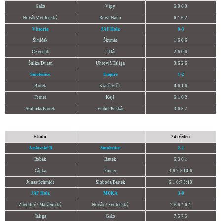
Gažo
Vépy
6:0 6:0
Novák/Zvolenský
Ruisl/Naňo
6:1 6:2
Victoria
JAF Holz
0-3
Šimičák
Škumát
1:6 0:6
Červeňák
Uhlár
2:6 0:6
Šulko/Duran
Uhrovič/Taliga
3:6 2:6
Smolenice
Empire
1-2
Bartek
Krajčovič J.
0:6 1:6
Forner
Kojš
6:1 6:2
Sloboda/Bartek
Vrábel/Puškár
3:6 5:7
6.kolo
24.týždeň
Jaslovské B
Smolenice
2-1
Bobák
Bartek
6:3 6:1
Čápka
Forner
4:6 7:5 10:6
Junas/Schmidt
Sloboda/Bartek
6:1 6:7 8:10
JAF Holz
MOKA
3-0
Závodný / Malženický
Novák /
Zvo
lenský
2:6 6:1 6:1
Taliga
Gažo
7:5 7:5