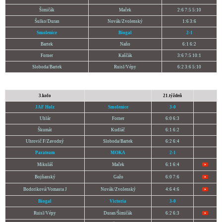
Šimičák
Maček
2:6 7:5 5:10
Šulko/Duran
Novák/Zvolenský
1:6 3:6
Smolenice
Biogal
2-1
Bartek
Naňo
6:1 6:2
Forner
Kaščák
3:6 7:5 10:1
Sloboda
/Bartek
Ruisl/
Vépy
6:2 3:6 5:10
3.kolo
21.týždeň
JAF Holz
Smolenice
3-0
Uhlár
Forner
6:0 6:3
Škumát
Kudláč
6:1 6:2
Uhrovič F
/
Zavodný
Sloboda
/Bartek
6:2 6:4
Parateam
MOKA
2-1
Mikuláš
Maček
6:1 6:4
Bojňanský
Gažo
6:0 7:6
Bodoriková
/
Vomasta J
Novák/Zvolenský
4:6 4:6
Biogal
Victoria
3-0
Ruisl/Vépy
Duran/Šimičák
6:2 6:3