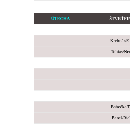
ÚTECHA
ŠTVRŤFI
Krchnár/F
Tobias/N
Babečka/
Baroš/Ri