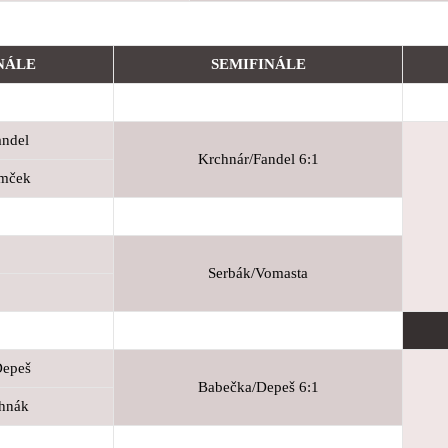
NÁLE
SEMIFINÁLE
andel
Krchnár/Fandel 6:1
emček
Serbák/Vomasta
Depeš
Babečka/Depeš 6:1
chnák