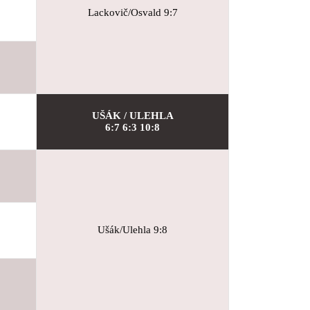
Lackovič/Osvald 9:7
UŠÁK / ULEHLA
6:7 6:3 10:8
Ušák/Ulehla 9:8