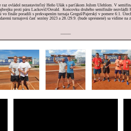
e raz ovládol nezastaviteľný Heňo Ušák s parťákom Jožom Ulehlom. V semifiná
ertajbrejku proti páru Lackovič/Osvald. Koncovku druhého semifinále nezvládli
 vo finále poradili s prekvapením turnaja Greguš/Pajerský v pomere 6:1. Útec
arenú turnajovú časť sezóny 2023 a 28./29.9. (bude upresnené) sa vidíme na 
——–