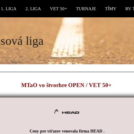
1. LIGA
2. LIGA
VET 50+
TURNAJE
TÍMY
RV 
sová liga
MTaO vo štvorhre OPEN / VET 50+
Ceny pre víťazov venovala firma HEAD .