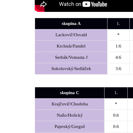
skupina A
1.
Lackovič/Osvald
*
Krchnár/Fandel
1:6
Serbák/Vomasta J
4:6
Sokolovský/Sedláček
3:6
skupina C
1.
Krajčovič/Chudoba
*
Naňo/Holický
0:6
Pajerský/Greguš
0:6