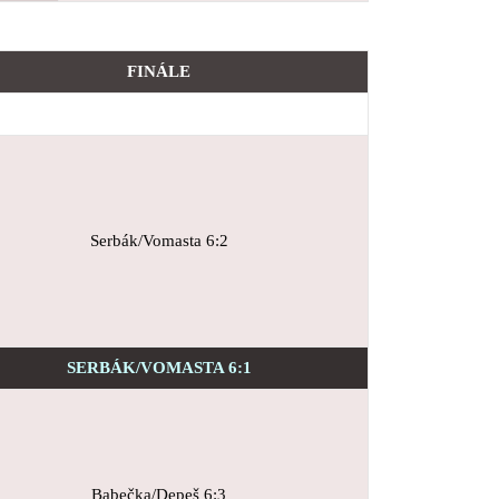
FINÁLE
Serbák/Vomasta 6:2
SERBÁK/VOMASTA 6:1
Babečka/Depeš 6:3