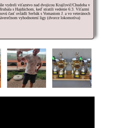
le vydreli viťazstvo nad dvojicou Krajčovič/Chudoba v
 Hrubala s Hajdúchom, keď stratili vedenie 6:3. Víťazmi
hovú časť ovládli Serbák s Vomastom J. a vo veteránoch
záverečnom vyhodnotení ligy (dvorce lokomotíva)