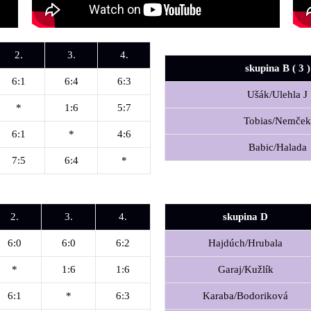
2.
3.
4.
skupina B ( 3 )
6:1
6:4
6:3
Ušák/Ulehla J
*
1:6
5:7
Tobias/Nemče
6:1
*
4:6
Babic/Halada
7:5
6:4
*
2.
3.
4.
skupina D
6:0
6:0
6:2
Hajdúch/Hrubala
*
1:6
1:6
Garaj/Kužlík
6:1
*
6:3
Karaba/Bodoriková