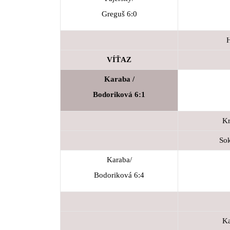
Greguš 6:0
H
VÍŤAZ
Karaba /
Bodoriková 6:1
Kr
Sok
Karaba/
Bodoriková 6:4
Ka