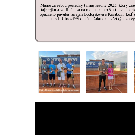
Máme za sebou posledný turnaj sezóny 2023, ktorý zas
tajbrejku a vo finále sa na nich usmialo štastie v sup
opačného pavúka sa stali Bodoriková s Karabom, keď si
uspeli Uhrovič/Škumát. Ďakujeme všetkým za vyd