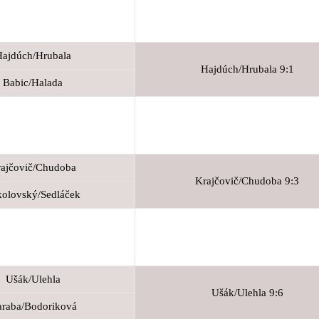
ajdúch/Hrubala
Hajdúch/Hrubala 9:1
Babic/Halada
ajčovič/Chudoba
Krajčovič/Chudoba 9:3
olovský/Sedláček
Ušák/Ulehla
Ušák/Ulehla 9:6
raba/Bodoriková