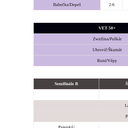
Babečka/Depeš
2:6
VET 50+
Zwiržina/Puškár
Uhrovič/Škumát
Ruisl/Vépy
Semifinále B
L
P
Pajerský/