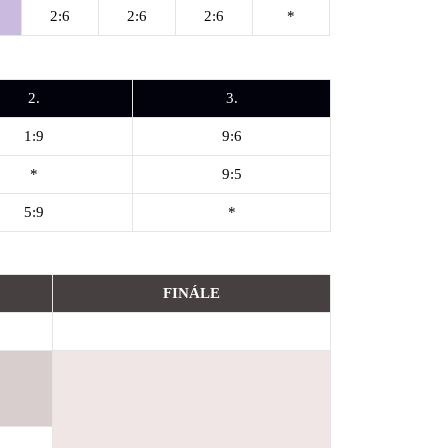
2:6
2:6
2:6
*
2.
3.
1:9
9:6
*
9:5
5:9
*
FINÁLE