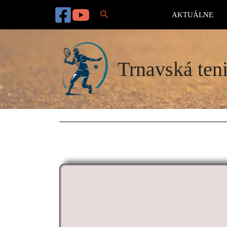
Preskočiť
Hľadať
na
AKTUÁLNE
obsah
Trnavská teni