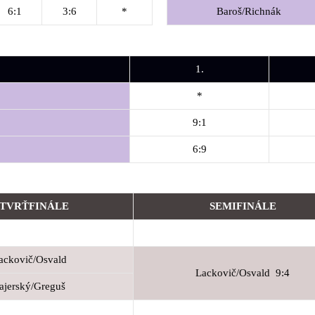
6:1
3:6
*
Baroš/Richnák
1.
*
9:1
6:9
ŠTVRŤFINÁLE
SEMIFINÁLE
ackovič/Osvald
Lackovič/Osvald 9:4
ajerský/Greguš