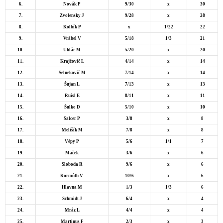
6.
Novák P
9/30
x
30
7.
Zvolensky J
9/28
x
28
8.
Kolbík P
x
1/22
22
9.
Vrábel V
5/18
1/3
21
10.
Uhlár M
5/20
x
20
11.
Krajčovič L
4/14
x
14
12.
Selnekovič M
7/14
x
14
13.
Šujan L
7/13
x
13
14.
Ruisl E
8/11
x
11
15.
Šulko D
5/10
x
10
16.
Salcer P
3/8
x
8
17.
Melišík M
7/8
x
8
18.
Vépy P
5/6
1/1
7
19.
Maček
3/6
x
6
20.
Sloboda R
9/6
x
6
21.
Kormúth V
10/6
x
6
22.
Hlavna M
1/3
1/3
6
23.
Schmidt J
6/4
x
4
24.
Mráz L
4/4
x
4
25.
Martinus F
2/3
x
3