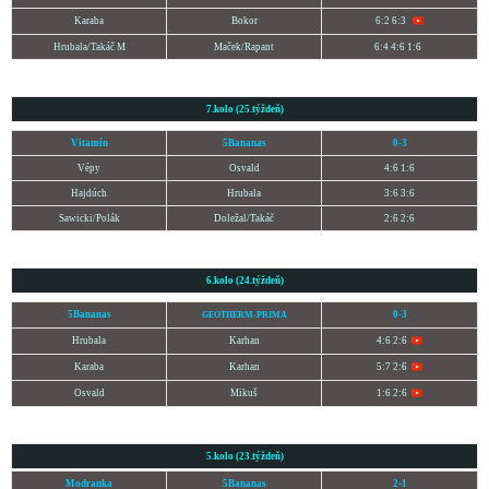
Karaba
Bokor
6:2 6:3
Hrubala/Takáč M
Maček/Rapant
6:4 4:6 1:6
7.kolo (25.týždeň)
Vitamín
5Bananas
0-3
Vépy
Osvald
4:6 1:6
Hajdúch
Hrubala
3:6 3:6
Sawicki/Polák
Doležal/Takáč
2:6 2:6
6.kolo (24.týždeň)
5Bananas
0-3
GEOTHERM-PRIMA
Hrubala
Karhan
4:6 2:6
Karaba
Karhan
5:7 2:6
Osvald
Mikuš
1:6 2:6
5.kolo (23.týždeň)
Modranka
5Bananas
2-1