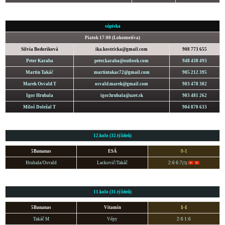
súpiska
Piatok 17:00 (Lokomotíva)
Silvia Bodoriková
ika.kostricka@gmail.com
908 773 655
Peter Karaba
peter.karaba@outlook.com
948 438 493
Martin Takáč
martintakac72@gmail.com
905 212 395
Marek Osvald T
osvald.marek@gmail.com
903 478 302
Igor Hrubala
igor.hrubala@azet.sk
903 481 262
Miloš Doležal T
904 870 633
12.kolo (32.týždeň)
5Bananas
ESÁ
0-1
Hrubala/Osvald
Lackovič/Takáč
2:6 6:7
(5)
11.kolo (31.týždeň)
5Bananas
Vitamín
1-1
Takáč M
Vépy
2:6 1:6