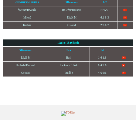
5Bananas
1-2
GEOTHERM-PRIMA
Štetina
/Brveník
Doležal/
Hrubala
5:7 5:7
Mikuš
Takáč M
6:1 6:3
Karhan
Osvald
2:6 6:7
1.kolo (19.týždeň)
5Bananas
Esá
1-2
Takáč M
Bori
1:6 1:6
Hrubala/Doležal
Lackovič/Ušák
6:4 7:6
Osvald
Takáč Z
4:6 0:6