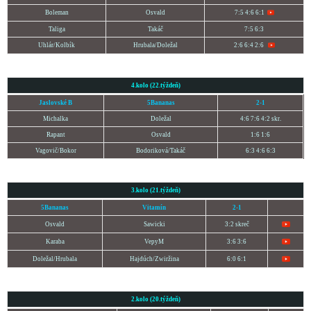
Boleman
Osvald
7:5 4:6 6:1
Taliga
Takáč
7:5 6:3
Uhlár
/Kolbík
Hrubala
/Doležal
2:6 6:4 2:6
4.kolo (22.týždeň)
Jaslovské B
5Bananas
2-1
Michalka
Doležal
4:6 7:6 4:2 skr.
Rapant
Osvald
1:6 1:6
Vagovič/Bokor
Bodoriková/Takáč
6:3 4:6 6:3
3.kolo (21.týždeň)
5Bananas
Vitamín
2-1
Osvald
Sawicki
3:2 skreč
Karaba
VepyM
3:6 3:6
Doležal/
Hrubala
Hajdúch/Zwiržina
6:0 6:1
2.kolo (20.týždeň)