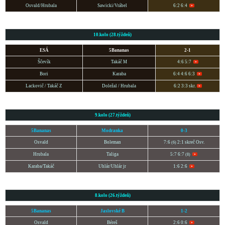
Osvald/Hrubala
Sawicki/Vrábel
6:2 6:4
10.kolo (28.týždeň)
ESÁ
5Bananas
2-1
Ščevík
Takáč M
4:6 5:7
Bori
Karaba
6:4 4:6 6:3
Lackovič / Takáč Z
Doležal / Hrubala
6:2 3:3 skr.
9.kolo (27.týždeň)
5Bananas
Modranka
0-3
Osvald
Boleman
7:6
2:1 skreč Osv.
(6)
Hrubala
Taliga
5:7 6:7
(8)
Karaba/Takáč
Uhlár/Uhlár jr
1:6 2:6
8.kolo (26.týždeň)
5Bananas
Jaslovské B
1-2
Osvald
Béreš
2:6 0:6